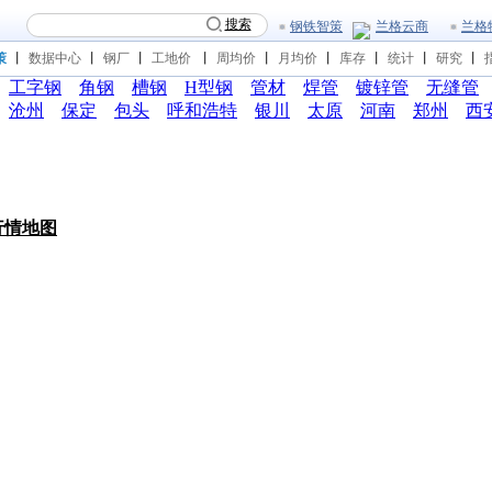
搜索
钢铁智策
兰格云商
兰格
策
丨
数据中心
丨
钢厂
丨
工地价
丨
周均价
丨
月均价
丨
库存
丨
统计
丨
研究
丨
工字钢
角钢
槽钢
H型钢
管材
焊管
镀锌管
无缝管
沧州
保定
包头
呼和浩特
银川
太原
河南
郑州
西
行情地图