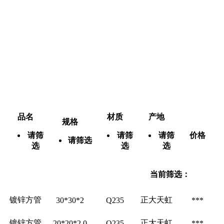
品名
材质
产地
规格
请筛
请筛
请筛
价格
请筛选
选
选
选
当前筛选：
镀锌方管
正大天虹
30*30*2
Q235
***
镀锌方管
正大天虹
20*20*2.0
Q235
***