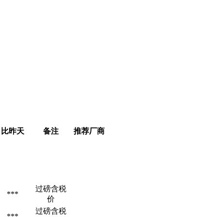
比昨天
备注
推荐厂商
过磅含税
***
价
过磅含税
***