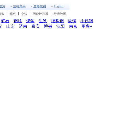
物流
兰格集采
兰格搜钢
English
指数
丨
视点
丨
会议
丨
网价计算器
丨
行情地图
矿石
钢坯
煤焦
生铁
结构钢
废钢
不锈钢
安
山东
济南
泰安
博兴
沈阳
南京
更多»