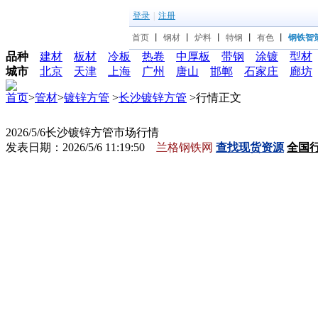
登录
|
注册
首页
丨
钢材
丨
炉料
丨
特钢
丨
有色
丨
钢铁智
品种
建材
板材
冷板
热卷
中厚板
带钢
涂镀
型材
城市
北京
天津
上海
广州
唐山
邯郸
石家庄
廊坊
首页
>
管材
>
镀锌方管
>
长沙镀锌方管
>行情正文
2026/5/6长沙镀锌方管市场行情
发表日期：2026/5/6 11:19:50
兰格钢铁网
查找现货资源
全国