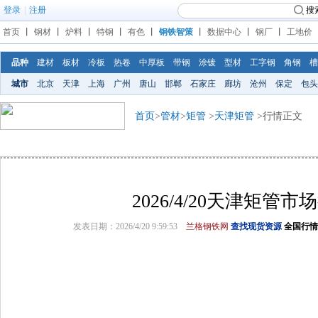
登录
|
注册
搜
首页
丨
钢材
丨
炉料
丨
特钢
丨
有色
丨
钢铁智策
丨
数据中心
丨
钢厂
丨
工地价
品种
建材
板材
冷板
热卷
中厚板
带钢
涂镀
型材
工字钢
角钢
槽
城市
北京
天津
上海
广州
唐山
邯郸
石家庄
廊坊
沧州
保定
包头
首页
>
管材
>
矩管
>
天津矩管
>行情正文
2026/4/20天津矩管市
发表日期：2026/4/20 9:59:53
兰格钢铁网
查找现货资源
全国行情