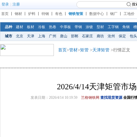
登录
|
注册
搜
首页
丨
钢材
丨
炉料
丨
特钢
丨
有色
丨
钢铁智策
丨
数据中心
丨
钢厂
丨
工地价
品种
建材
板材
冷板
热卷
中厚板
带钢
涂镀
型材
工字钢
角钢
槽
城市
北京
天津
上海
广州
唐山
邯郸
石家庄
廊坊
沧州
保定
包头
首页
>
管材
>
矩管
>
天津矩管
>行情正文
2026/4/14天津矩管市
发表日期：2026/4/14 10:19:59
兰格钢铁网
查找现货资源
全国行