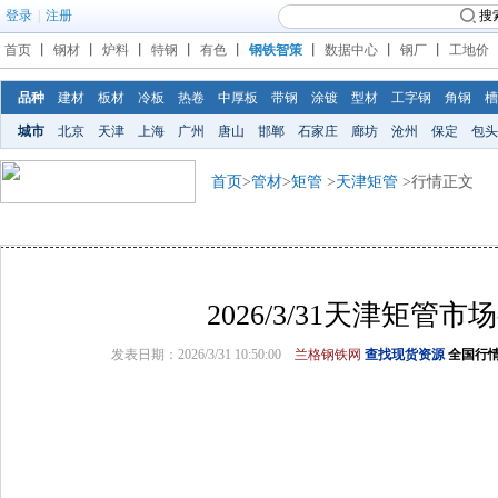
登录
|
注册
搜
首页
丨
钢材
丨
炉料
丨
特钢
丨
有色
丨
钢铁智策
丨
数据中心
丨
钢厂
丨
工地价
品种
建材
板材
冷板
热卷
中厚板
带钢
涂镀
型材
工字钢
角钢
槽
城市
北京
天津
上海
广州
唐山
邯郸
石家庄
廊坊
沧州
保定
包头
首页
>
管材
>
矩管
>
天津矩管
>行情正文
2026/3/31天津矩管市
发表日期：2026/3/31 10:50:00
兰格钢铁网
查找现货资源
全国行