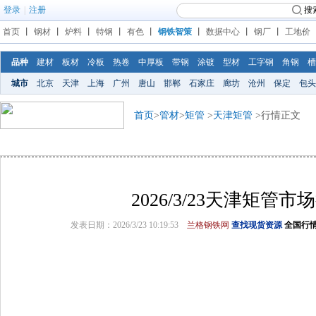
登录
|
注册
搜
首页
丨
钢材
丨
炉料
丨
特钢
丨
有色
丨
钢铁智策
丨
数据中心
丨
钢厂
丨
工地价
品种
建材
板材
冷板
热卷
中厚板
带钢
涂镀
型材
工字钢
角钢
槽
城市
北京
天津
上海
广州
唐山
邯郸
石家庄
廊坊
沧州
保定
包头
首页
>
管材
>
矩管
>
天津矩管
>行情正文
2026/3/23天津矩管市
发表日期：2026/3/23 10:19:53
兰格钢铁网
查找现货资源
全国行