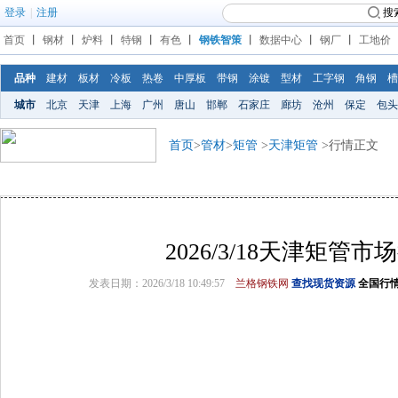
登录
|
注册
搜
首页
丨
钢材
丨
炉料
丨
特钢
丨
有色
丨
钢铁智策
丨
数据中心
丨
钢厂
丨
工地价
品种
建材
板材
冷板
热卷
中厚板
带钢
涂镀
型材
工字钢
角钢
槽
城市
北京
天津
上海
广州
唐山
邯郸
石家庄
廊坊
沧州
保定
包头
首页
>
管材
>
矩管
>
天津矩管
>行情正文
2026/3/18天津矩管市
发表日期：2026/3/18 10:49:57
兰格钢铁网
查找现货资源
全国行