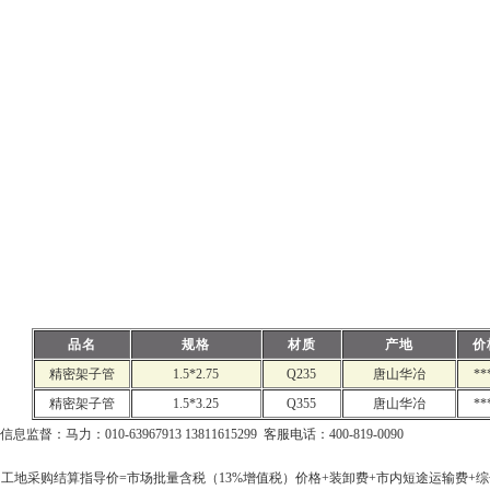
品名
规格
材质
产地
价
精密架子管
1.5*2.75
Q235
唐山华冶
**
精密架子管
1.5*3.25
Q355
唐山华冶
**
信息监督：马力：010-63967913 13811615299 客服电话：400-819-0090
工地采购结算指导价=市场批量含税（13%增值税）价格+装卸费+市内短途运输费+综