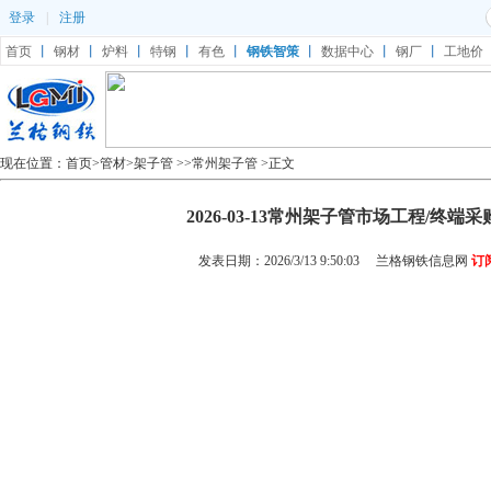
登录
|
注册
首页
丨
钢材
丨
炉料
丨
特钢
丨
有色
丨
钢铁智策
丨
数据中心
丨
钢厂
丨
工地价
现在位置：
首页
>
管材
>
架子管
>>
常州架子管
>正文
2026-03-13常州架子管市场工程/终端
发表日期：2026/3/13 9:50:03
兰格钢铁信息网
订