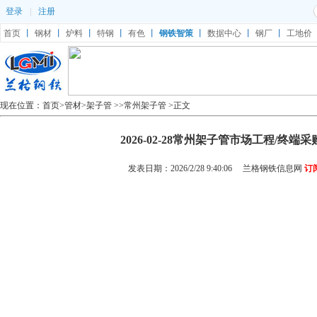
登录
|
注册
首页
丨
钢材
丨
炉料
丨
特钢
丨
有色
丨
钢铁智策
丨
数据中心
丨
钢厂
丨
工地价
现在位置：
首页
>
管材
>
架子管
>>
常州架子管
>正文
2026-02-28常州架子管市场工程/终端
发表日期：2026/2/28 9:40:06
兰格钢铁信息网
订