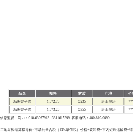
品名
规格
材质
产地
价
精密架子管
1.5*2.75
Q235
唐山华冶
**
精密架子管
1.5*3.25
Q355
唐山华冶
**
信息监督：马力：010-63967913 13811615299 客服电话：400-819-0090
工地采购结算指导价=市场批量含税（13%增值税）价格+装卸费+市内短途运输费+综