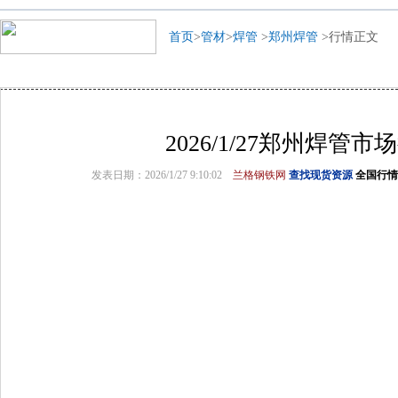
首页
>
管材
>
焊管
>
郑州焊管
>行情正文
2026/1/27郑州焊管市
发表日期：2026/1/27 9:10:02
兰格钢铁网
查找现货资源
全国行情