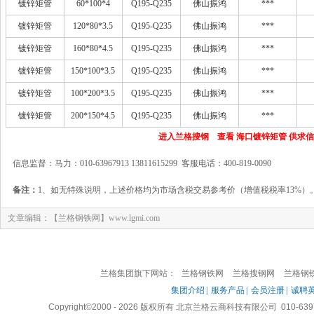
镀锌矩管
60*100*4
Q195-Q235
佛山振鸿
***
镀锌矩管
120*80*3.5
Q195-Q235
佛山振鸿
***
镀锌矩管
160*80*4.5
Q195-Q235
佛山振鸿
***
镀锌矩管
150*100*3.5
Q195-Q235
佛山振鸿
***
镀锌矩管
100*200*3.5
Q195-Q235
佛山振鸿
***
镀锌矩管
200*150*4.5
Q195-Q235
佛山振鸿
***
进入兰格搜钢 查看 海口镀锌矩管 供求
信息监督：马力：010-63967913 13811615299 客服电话：400-819-0090
备注：
1、如无特殊说明，上述价格均为市场含税交易参考价（增值税税率13%）
文章编辑：【兰格钢铁网】www.lgmi.com