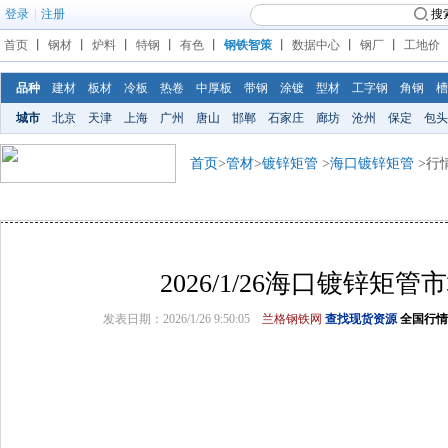
登录
|
注册
搜
首页
丨
钢材
丨
炉料
丨
特钢
丨
有色
丨
钢铁智策
丨
数据中心
丨
钢厂
丨
工地价
品种
建材
板材
冷板
热卷
中厚板
带钢
涂镀
型材
工字钢
角钢
槽
城市
北京
天津
上海
广州
唐山
邯郸
石家庄
廊坊
沧州
保定
包头
首页
>
管材
>
镀锌矩管
>
海口镀锌矩管
>行
2026/1/26海口镀锌矩
发表日期：2026/1/26 9:50:05
兰格钢铁网
查找现货资源
全国行情