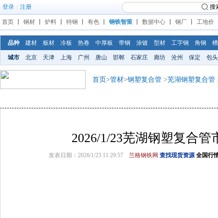
登录
|
注册
搜
首页
丨
钢材
丨
炉料
丨
特钢
丨
有色
丨
钢铁智策
丨
数据中心
丨
钢厂
丨
工地价
品种
建材
板材
冷板
热卷
中厚板
带钢
涂镀
型材
工字钢
角钢
槽
城市
北京
天津
上海
广州
唐山
邯郸
石家庄
廊坊
沧州
保定
包头
首页
>
管材
>
钢塑复合管
>
芜湖钢塑复合管
2026/1/23芜湖钢塑复合
发表日期：2026/1/23 11:29:57
兰格钢铁网
查找现货资源
全国行