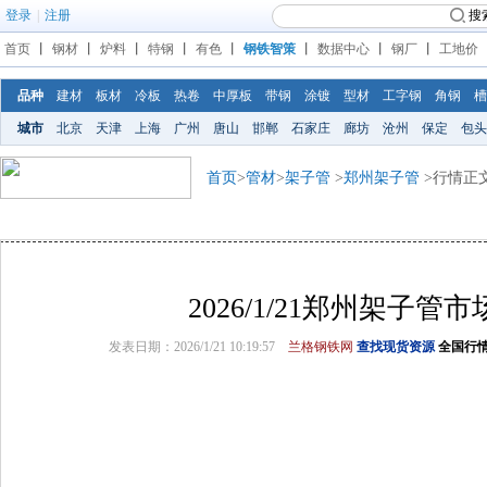
登录
|
注册
搜
首页
丨
钢材
丨
炉料
丨
特钢
丨
有色
丨
钢铁智策
丨
数据中心
丨
钢厂
丨
工地价
品种
建材
板材
冷板
热卷
中厚板
带钢
涂镀
型材
工字钢
角钢
槽
城市
北京
天津
上海
广州
唐山
邯郸
石家庄
廊坊
沧州
保定
包头
首页
>
管材
>
架子管
>
郑州架子管
>行情正
2026/1/21郑州架子管
发表日期：2026/1/21 10:19:57
兰格钢铁网
查找现货资源
全国行