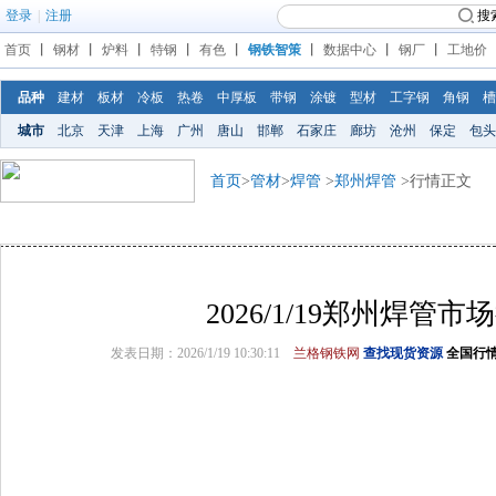
登录
|
注册
搜
首页
丨
钢材
丨
炉料
丨
特钢
丨
有色
丨
钢铁智策
丨
数据中心
丨
钢厂
丨
工地价
品种
建材
板材
冷板
热卷
中厚板
带钢
涂镀
型材
工字钢
角钢
槽
城市
北京
天津
上海
广州
唐山
邯郸
石家庄
廊坊
沧州
保定
包头
首页
>
管材
>
焊管
>
郑州焊管
>行情正文
2026/1/19郑州焊管市
发表日期：2026/1/19 10:30:11
兰格钢铁网
查找现货资源
全国行