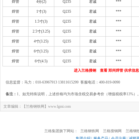
焊管
4分(2)
Q235
君诚
***
焊管
1寸(3)
Q235
君诚
***
焊管
1.5寸(3)
Q235
君诚
***
焊管
2.5寸(3.25)
Q235
君诚
***
焊管
4寸(3.25)
Q235
君诚
***
焊管
6寸(3.25)
Q235
君诚
***
焊管
6寸(4.5)
Q235
君诚
***
进入兰格搜钢 查看 郑州焊管 供求信息
信息监督：马力：010-63967913 13811615299 客服电话：400-819-0090
备注：
1、如无特殊说明，上述价格均为市场含税交易参考价（增值税税率13%）
文章编辑：【兰格钢铁网】www.lgmi.com