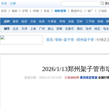
登录
|
注册
搜
首页
丨
钢材
丨
炉料
丨
特钢
丨
有色
丨
钢铁智策
丨
数据中心
丨
钢厂
丨
工地价
品种
建材
板材
冷板
热卷
中厚板
带钢
涂镀
型材
工字钢
角钢
槽
城市
北京
天津
上海
广州
唐山
邯郸
石家庄
廊坊
沧州
保定
包头
首页
>
管材
>
架子管
>
郑州架子管
>行情正
2026/1/13郑州架子管
发表日期：2026/1/13 10:10:09
兰格钢铁网
查找现货资源
全国行