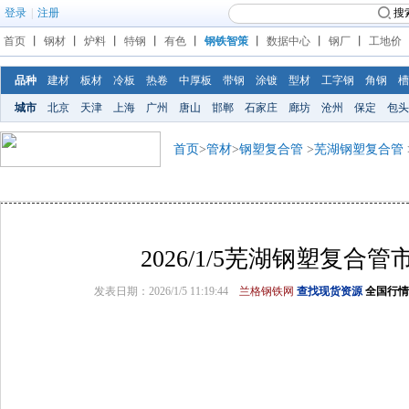
登录
|
注册
搜
首页
丨
钢材
丨
炉料
丨
特钢
丨
有色
丨
钢铁智策
丨
数据中心
丨
钢厂
丨
工地价
品种
建材
板材
冷板
热卷
中厚板
带钢
涂镀
型材
工字钢
角钢
槽
城市
北京
天津
上海
广州
唐山
邯郸
石家庄
廊坊
沧州
保定
包头
首页
>
管材
>
钢塑复合管
>
芜湖钢塑复合管
2026/1/5芜湖钢塑复合
发表日期：2026/1/5 11:19:44
兰格钢铁网
查找现货资源
全国行情