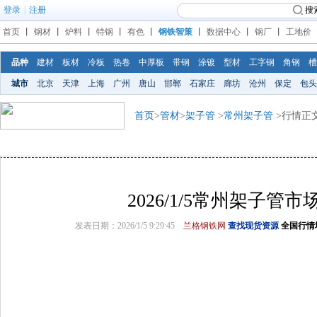
登录
|
注册
搜
首页
丨
钢材
丨
炉料
丨
特钢
丨
有色
丨
钢铁智策
丨
数据中心
丨
钢厂
丨
工地价
品种
建材
板材
冷板
热卷
中厚板
带钢
涂镀
型材
工字钢
角钢
槽
城市
北京
天津
上海
广州
唐山
邯郸
石家庄
廊坊
沧州
保定
包头
首页
>
管材
>
架子管
>
常州架子管
>行情正
2026/1/5常州架子管市
发表日期：2026/1/5 9:29:45
兰格钢铁网
查找现货资源
全国行情