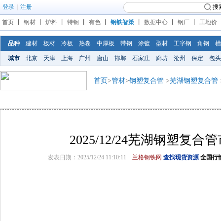
登录
|
注册
搜
首页
丨
钢材
丨
炉料
丨
特钢
丨
有色
丨
钢铁智策
丨
数据中心
丨
钢厂
丨
工地价
品种
建材
板材
冷板
热卷
中厚板
带钢
涂镀
型材
工字钢
角钢
槽
城市
北京
天津
上海
广州
唐山
邯郸
石家庄
廊坊
沧州
保定
包头
首页
>
管材
>
钢塑复合管
>
芜湖钢塑复合管
2025/12/24芜湖钢塑复
发表日期：2025/12/24 11:10:11
兰格钢铁网
查找现货资源
全国行