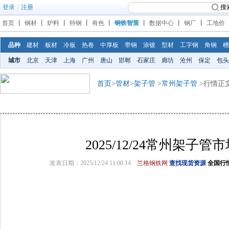
登录
|
注册
搜
首页
丨
钢材
丨
炉料
丨
特钢
丨
有色
丨
钢铁智策
丨
数据中心
丨
钢厂
丨
工地价
品种
建材
板材
冷板
热卷
中厚板
带钢
涂镀
型材
工字钢
角钢
槽
城市
北京
天津
上海
广州
唐山
邯郸
石家庄
廊坊
沧州
保定
包头
首页
>
管材
>
架子管
>
常州架子管
>行情正
2025/12/24常州架子管
发表日期：2025/12/24 11:00:14
兰格钢铁网
查找现货资源
全国行