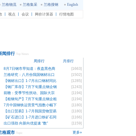
兰格物流
兰格集采
兰格搜钢
English
数
丨
视点
丨
会议
丨
网价计算器
丨
行情地图