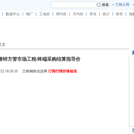
兰格云商
搜索
丨
数据中心
丨
钢厂
丨
工地价
丨
周均价
丨
月均价
丨
库存
丨
统计
丨
研究
丨
指
正文
22韩城镀锌方管市场工程/终端采购结算指导价
2 10:20:10
兰格钢铁信息网
订阅行情价格短信