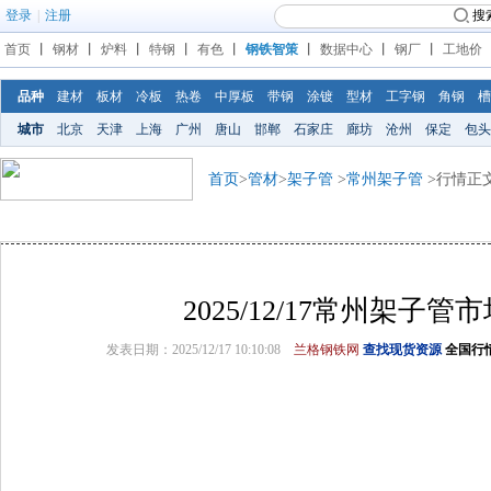
登录
|
注册
搜
首页
丨
钢材
丨
炉料
丨
特钢
丨
有色
丨
钢铁智策
丨
数据中心
丨
钢厂
丨
工地价
品种
建材
板材
冷板
热卷
中厚板
带钢
涂镀
型材
工字钢
角钢
槽
城市
北京
天津
上海
广州
唐山
邯郸
石家庄
廊坊
沧州
保定
包头
首页
>
管材
>
架子管
>
常州架子管
>行情正
2025/12/17常州架子管
发表日期：2025/12/17 10:10:08
兰格钢铁网
查找现货资源
全国行