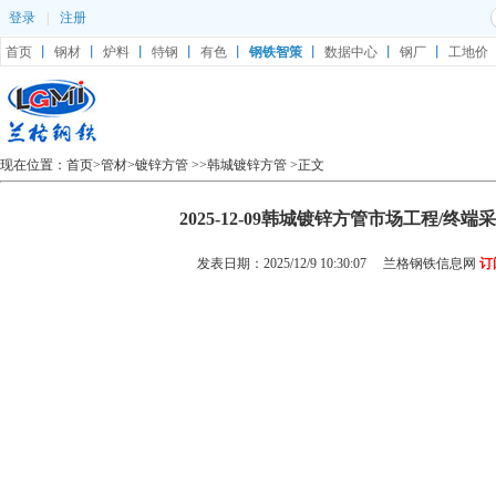
登录
|
注册
首页
丨
钢材
丨
炉料
丨
特钢
丨
有色
丨
钢铁智策
丨
数据中心
丨
钢厂
丨
工地价
现在位置：
首页
>
管材
>
镀锌方管
>>
韩城镀锌方管
>正文
2025-12-09韩城镀锌方管市场工程/终
发表日期：2025/12/9 10:30:07
兰格钢铁信息网
订