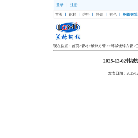
登录
|
注册
首页
丨
钢材
丨
炉料
丨
特钢
丨
有色
丨
钢铁智策
现在位置：
首页
>
管材
>
镀锌方管
>>
韩城镀锌方管
>
2025-12-
发表日期：2025/12/