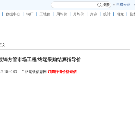
兰格云商
搜索
丨
数据中心
丨
钢厂
丨
工地价
丨
周均价
丨
月均价
丨
库存
丨
统计
丨
研究
丨
指
正文
02韩城镀锌方管市场工程/终端采购结算指导价
2 10:40:03
兰格钢铁信息网
订阅行情价格短信