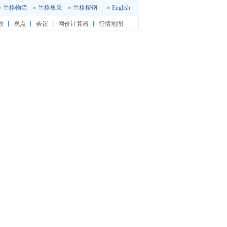
兰格物流
兰格集采
兰格搜钢
English
数
丨
视点
丨
会议
丨
网价计算器
丨
行情地图