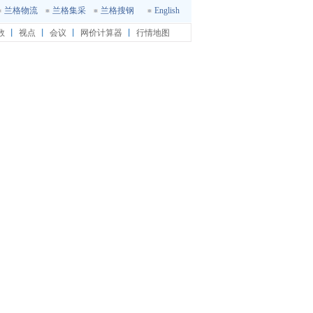
兰格物流
兰格集采
兰格搜钢
English
数
丨
视点
丨
会议
丨
网价计算器
丨
行情地图