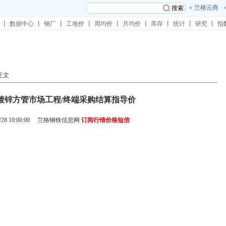
兰格云商
搜索
丨
数据中心
丨
钢厂
丨
工地价
丨
周均价
丨
月均价
丨
库存
丨
统计
丨
研究
丨
指
正文
28韩城镀锌方管市场工程/终端采购结算指导价
8 10:00:00
兰格钢铁信息网
订阅行情价格短信