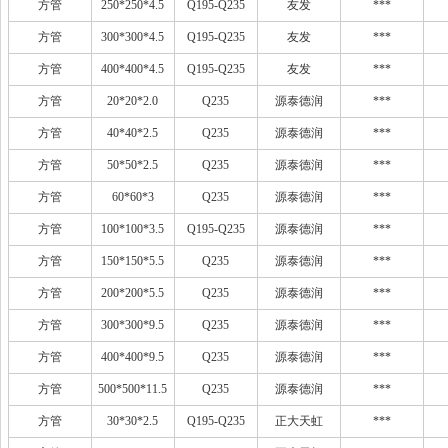
方管
250*250*4.5
Q195-Q235
友发
***
方管
300*300*4.5
Q195-Q235
友发
***
方管
400*400*4.5
Q195-Q235
友发
***
方管
20*20*2.0
Q235
源泰德润
***
方管
40*40*2.5
Q235
源泰德润
***
方管
50*50*2.5
Q235
源泰德润
***
方管
60*60*3
Q235
源泰德润
***
方管
100*100*3.5
Q195-Q235
源泰德润
***
方管
150*150*5.5
Q235
源泰德润
***
方管
200*200*5.5
Q235
源泰德润
***
方管
300*300*9.5
Q235
源泰德润
***
方管
400*400*9.5
Q235
源泰德润
***
方管
500*500*11.5
Q235
源泰德润
***
方管
30*30*2.5
Q195-Q235
正大天虹
***