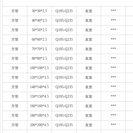
方管
30*30*2.5
Q195-Q235
友发
***
方管
40*40*2.5
Q195-Q235
友发
***
方管
50*50*2.5
Q195-Q235
友发
***
方管
60*60*2.5
Q195-Q235
友发
***
方管
70*70*2.5
Q195-Q235
友发
***
方管
80*80*2.5
Q195-Q235
友发
***
方管
100*100*2.5
Q195-Q235
友发
***
方管
120*120*3.5
Q195-Q235
友发
***
方管
140*140*4.5
Q195-Q235
友发
***
方管
150*150*4.5
Q195-Q235
友发
***
方管
160*160*4.5
Q195-Q235
友发
***
方管
180*180*4.5
Q195-Q235
友发
***
方管
200*200*4.5
Q195-Q235
友发
***