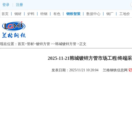
登录
|
注册
首页
丨
钢材
丨
炉料
丨
特钢
丨
有色
丨
钢铁智策
丨
数据中心
丨
钢厂
丨
工地价
现在位置：
首页
>
管材
>
镀锌方管
>>
韩城镀锌方管
>正文
2025-11-21韩城镀锌方管市场工程/终
发表日期：2025/11/21 10:20:04
兰格钢铁信息网
订