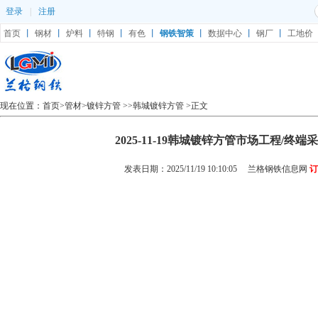
登录
|
注册
首页
丨
钢材
丨
炉料
丨
特钢
丨
有色
丨
钢铁智策
丨
数据中心
丨
钢厂
丨
工地价
现在位置：
首页
>
管材
>
镀锌方管
>>
韩城镀锌方管
>正文
2025-11-19韩城镀锌方管市场工程/终
发表日期：2025/11/19 10:10:05
兰格钢铁信息网
订