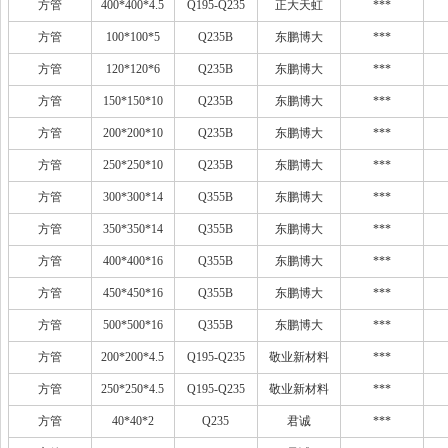
方管
400*400*4.5
Q195-Q235
正大天虹
***
方管
100*100*5
Q235B
东鹏博大
***
方管
120*120*6
Q235B
东鹏博大
***
方管
150*150*10
Q235B
东鹏博大
***
方管
200*200*10
Q235B
东鹏博大
***
方管
250*250*10
Q235B
东鹏博大
***
方管
300*300*14
Q355B
东鹏博大
***
方管
350*350*14
Q355B
东鹏博大
***
方管
400*400*16
Q355B
东鹏博大
***
方管
450*450*16
Q355B
东鹏博大
***
方管
500*500*16
Q355B
东鹏博大
***
方管
200*200*4.5
Q195-Q235
敬业新材料
***
方管
250*250*4.5
Q195-Q235
敬业新材料
***
方管
40*40*2
Q235
君诚
***