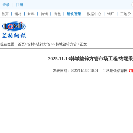
登录
|
注册
首页
丨
钢材
丨
炉料
丨
特钢
丨
有色
丨
钢铁智策
丨
数据中心
丨
钢厂
丨
工地价
现在位置：
首页
>
管材
>
镀锌方管
>>
韩城镀锌方管
>正文
2025-11-13韩城镀锌方管市场工程/终
发表日期：2025/11/13 9:10:01
兰格钢铁信息网
订