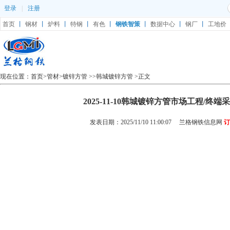
登录
|
注册
首页
丨
钢材
丨
炉料
丨
特钢
丨
有色
丨
钢铁智策
丨
数据中心
丨
钢厂
丨
工地价
现在位置：
首页
>
管材
>
镀锌方管
>>
韩城镀锌方管
>正文
2025-11-10韩城镀锌方管市场工程/终
发表日期：2025/11/10 11:00:07
兰格钢铁信息网
订