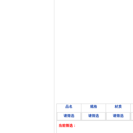
品名
规格
材质
请筛选
请筛选
请筛选
当前筛选：