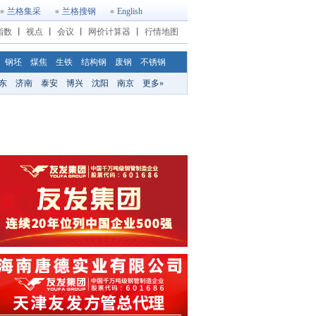
兰格集采
兰格搜钢
English
指数
丨
视点
丨
会议
丨
网价计算器
丨
行情地图
钢坯
煤焦
生铁
结构钢
废钢
不锈钢
东
济南
泰安
博兴
沈阳
南京
更多»