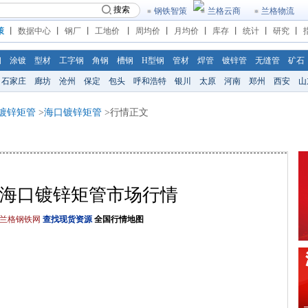
搜索
钢铁智策
兰格云商
兰格物流
策
丨
数据中心
丨
钢厂
丨
工地价
丨
周均价
丨
月均价
丨
库存
丨
统计
丨
研究
丨
钢
涂镀
型材
工字钢
角钢
槽钢
H型钢
管材
焊管
镀锌管
无缝管
矿石
石家庄
廊坊
沧州
保定
包头
呼和浩特
银川
太原
河南
郑州
西安
山
镀锌矩管
>
海口镀锌矩管
>行情正文
11/4海口镀锌矩管市场行情
兰格钢铁网
查找现货资源
全国行情地图