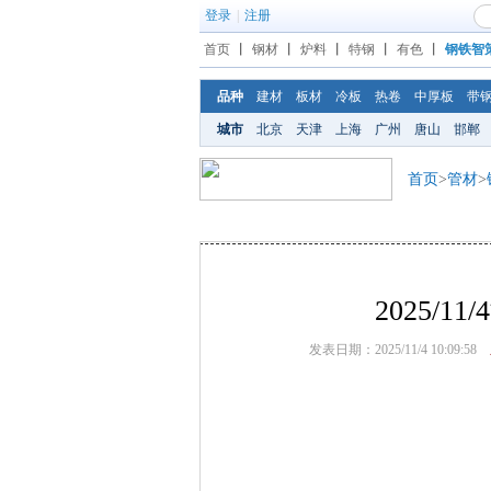
登录
|
注册
首页
丨
钢材
丨
炉料
丨
特钢
丨
有色
丨
钢铁智
品种
建材
板材
冷板
热卷
中厚板
带
城市
北京
天津
上海
广州
唐山
邯郸
首页
>
管材
>
2025/
发表日期：2025/11/4 10:09:58