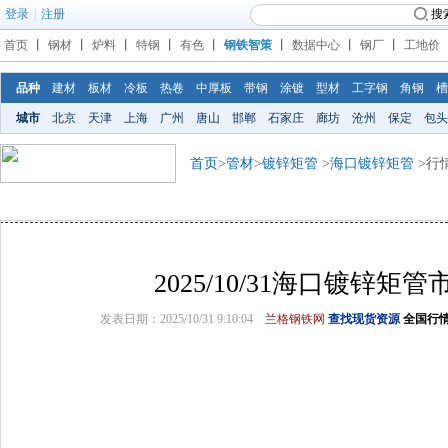
登录
|
注册
搜
首页
丨
钢材
丨
炉料
丨
特钢
丨
有色
丨
钢铁智策
丨
数据中心
丨
钢厂
丨
工地价
品种
建材
板材
冷板
热卷
中厚板
带钢
涂镀
型材
工字钢
角钢
槽
城市
北京
天津
上海
广州
唐山
邯郸
石家庄
廊坊
沧州
保定
包头
首页
>
管材
>
镀锌矩管
>
海口镀锌矩管
>行
2025/10/31海口镀锌矩
发表日期：2025/10/31 9:10:04
兰格钢铁网
查找现货资源
全国行