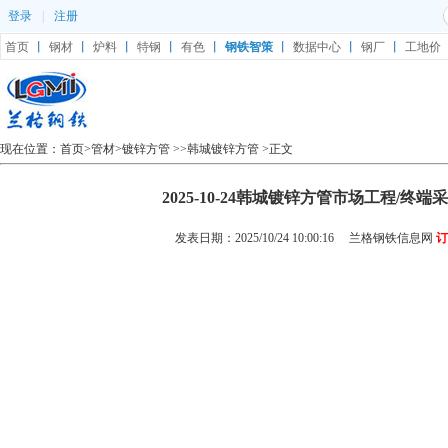
登录
|
注册
首页
丨
钢材
丨
炉料
丨
特钢
丨
有色
丨
钢铁智策
丨
数据中心
丨
钢厂
丨
工地价
现在位置：
首页
>
管材
>
镀锌方管
>>
韩城镀锌方管
>正文
2025-10-24韩城镀锌方管市场工程/终
发表日期：2025/10/24 10:00:16
兰格钢铁信息网
订