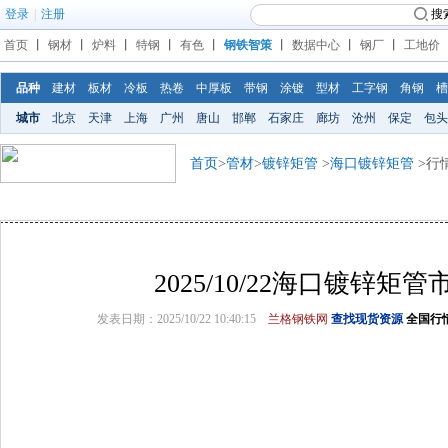
登录
|
注册
搜
首页
丨
钢材
丨
炉料
丨
特钢
丨
有色
丨
钢铁智策
丨
数据中心
丨
钢厂
丨
工地价
品种
建材
板材
冷板
热卷
中厚板
带钢
涂镀
型材
工字钢
角钢
槽
城市
北京
天津
上海
广州
唐山
邯郸
石家庄
廊坊
沧州
保定
包头
首页
>
管材
>
镀锌矩管
>
海口镀锌矩管
>行
2025/10/22海口镀锌矩
发表日期：2025/10/22 10:40:15
兰格钢铁网
查找现货资源
全国行